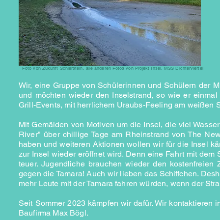
Foto von Zukunft Schierstein, alle anderen Fotos von Projekt Insel, MSS Dichterviertel
Wir, eine Gruppe von Schülerinnen und Schülern der Mi
und möchten wieder den Inselstrand, so wie er einmal 
Grill-Events, mit herrlichem Uraubs-Feeling am weißen St
Mit Gemälden von Motiven um die Insel, die viel Wasser
River" über chillige Tage am Rheinstrand von The N
haben und weiteren Aktionen wollen wir für die Insel k
zur Insel wieder eröffnet wird. Denn eine Fahrt mit dem 
teuer. Jugendliche brauchen wieder den kostenfreien 
gegen die Tamara! Auch wir lieben das Schiffchen. Desha
mehr Leute mit der Tamara fahren würden, wenn der Str
Seit Sommer 2023 kämpfen wir dafür. Wir kontaktieren 
Baufirma Max Bögl.