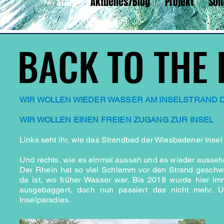
Start
Aktuelles/Blog
Projekt
Son
BACK TO THE
BACK TO THE
WIR WOLLEN WIEDER WASSER AM INSELSTRAND
WIR WOLLEN EINEN FREIEN ZUGANG ZUR INSEL
Links seht ihr, wie das Strandbad der Wiesbadener Insel
Und rechts, wie es einmal aussah und es wieder ausse
Der Rhein hat so viel Schlamm vor den Strand geschw
da ist, wo früher Wasser war. Bis 2018 wurde hier i
ausgebaggert, doch nun passiert das nicht mehr. Un
Inselparadies.