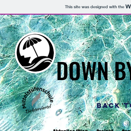
This site was designed with the
DOWN BY
DOWN BY
back t